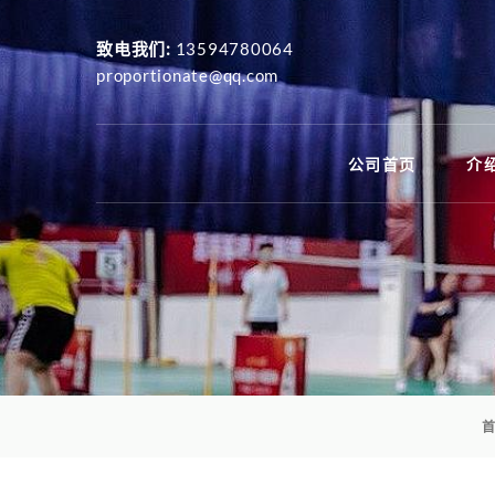
致电我们:
13594780064
proportionate@qq.com
公司首页
介绍