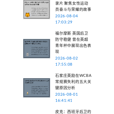
录片 聚焦女性运动
员奋斗与荣耀的故事
2026-08-04
17:03:29
福尔摩斯 英国后卫
防守稳健 曾在英超
青年杯中展现出色表
现
2026-08-02
17:55:08
石家庄英励在WCBA
常规赛失利的五大关
键原因分析
2026-08-01
16:41:41
皮克：西班牙后卫的