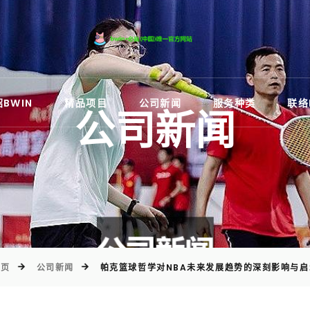
)
BWIN
精品项目
公司新闻
服务种类
联络
公司新闻
首页
公司新闻
帕克篮球哲学对NBA未来发展趋势的深刻影响与启