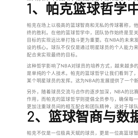
1、帕克篮球哲学
帕克在场上以极高的篮球智商和无私的传球著称，
终的胜利。在他的篮球哲学中，团队协作始终是至
目标的实现远比单打独斗更为重要。在NBA的未来
设的核心。球队不仅仅是通过明星球员的个人能力
配合来实现最终的目标。
这种哲学影响了NBA对球员的培养方式，越来越多
是单纯的个人技术。帕克的篮球哲学让我们看到了
某个明星球员的发挥。这为NBA的发展提供了一个
另外，随着球员交流与合作的逐步加深，NBA的比
作用，而帕克的篮球哲学则提倡全员参与，确保每一
更加注重球员间的相互配合和团队精神，这对于球
2、篮球智商与数
帕克不仅是一位极具天赋的球员，更是一位高篮球