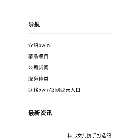
导航
介绍bwin
精品项目
公司新闻
服务种类
联络bwin官网登录入口
最新资讯
科比女儿携手打造纪