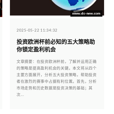
2025-05-22 11:34:32
投资欧洲杯前必知的五大策略助
你锁定盈利机会
文章摘要：在投资欧洲杯前，了解并运用正确
的策略是提高盈利机会的关键。本文将从四个
主要方面展开，分析五大投资策略，帮助投资
者在激烈的赛事中占据有利位置。首先，分析
市场走势和历史数据是投资决策的基础；其
次...