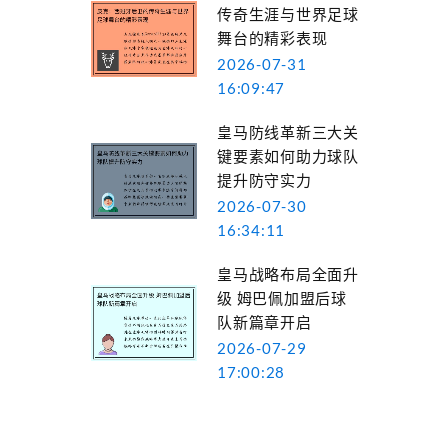
传奇生涯与世界足球
舞台的精彩表现
2026-07-31
16:09:47
皇马防线革新三大关
键要素如何助力球队
提升防守实力
2026-07-30
16:34:11
皇马战略布局全面升
级 姆巴佩加盟后球
队新篇章开启
2026-07-29
17:00:28