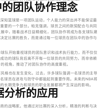
中的团队协作理念
他深知篮球是一项团队运动，个人能力的突出并不能保证最
关重要的一个部分。帕克强调，球员之间的默契配合与共同
发展中，随着战术日益精细化，团队协作将成为各支球队建
来决定比赛的胜负，而是通过每一位球员在团队中的协作与
的球队开始重视球员的团队意识和战术执行能力，而不仅仅
，成功的球队背后离不开每一位球员的共同努力，而非依赖
新的视角，推动了对团队协作的高度重视。
赛风格也在发生变化。过去，许多球队强调一名球员的主导
名球员在进攻与防守中都能起到重要作用。未来的NBA将
队的长期竞争力和球员的职业发展都将产生深远的影响。
据分析的应用
智商的战略家。他通过对比赛的深入分析，精准的判断与决