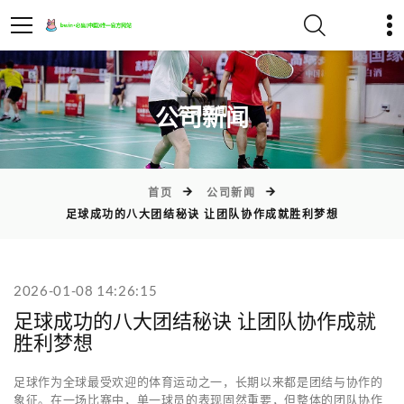
)
公司新闻
首页
公司新闻
足球成功的八大团结秘诀 让团队协作成就胜利梦想
2026-01-08 14:26:15
足球成功的八大团结秘诀 让团队协作成就
胜利梦想
足球作为全球最受欢迎的体育运动之一，长期以来都是团结与协作的
象征。在一场比赛中，单一球员的表现固然重要，但整体的团队协作